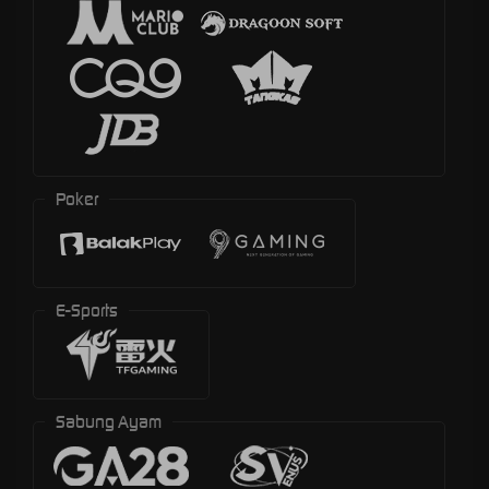
Poker
E-Sports
Sabung Ayam