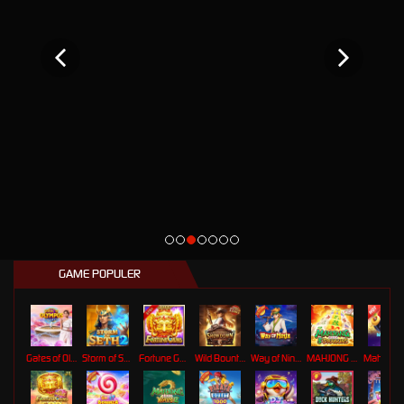
GAME POPULER
Gates of Olympus Roulette
Storm of Seth 2
Fortune Gems
Wild Bounty Showdown
Way of Ninja
MAHJONG 5 DRAGONS
Mahj