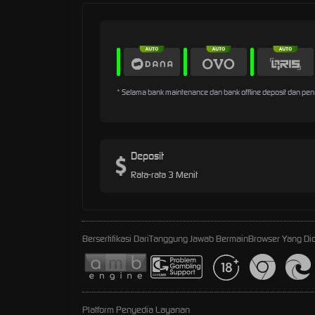
* Selama bank maintenance dan bank offline deposit dan pena
Deposit
Rata-rata 3 Menit
Bersertifikasi Dari
Tanggung Jawab Bermain
Browser Yang Di
Platform Penyedia Layanan