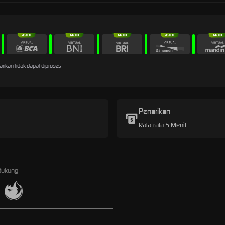
rikan tidak dapat diproses
Penarikan
Rata-rata 5 Menit
dukung