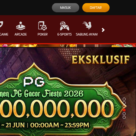
MASUK
DAFTAR
 GAME
ARCADE
POKER
E-SPORTS
SABUNG AYAM
PROMOSI