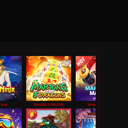
 Ninja
MAHJONG 5 DRAGONS
Mahjong Magic