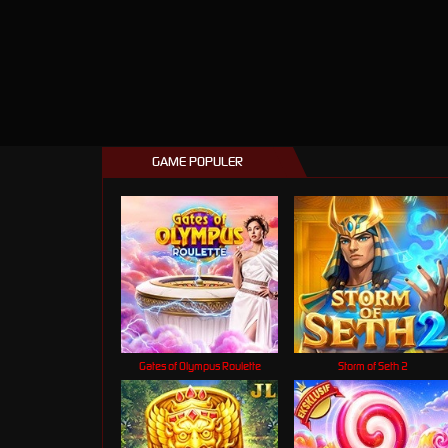
GAME POPULER
Gates of Olympus Roulette
Storm of Seth 2