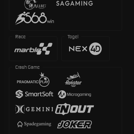
Race
Togel
Crash Game