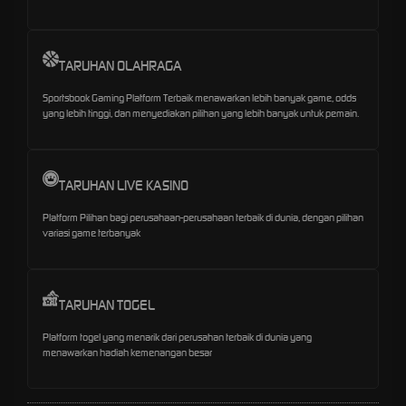
TARUHAN OLAHRAGA
Sportsbook Gaming Platform Terbaik menawarkan lebih banyak game, odds
yang lebih tinggi, dan menyediakan pilihan yang lebih banyak untuk pemain.
TARUHAN LIVE KASINO
Platform Pilihan bagi perusahaan-perusahaan terbaik di dunia, dengan pilihan
variasi game terbanyak
TARUHAN TOGEL
Platform togel yang menarik dari perusahan terbaik di dunia yang
menawarkan hadiah kemenangan besar