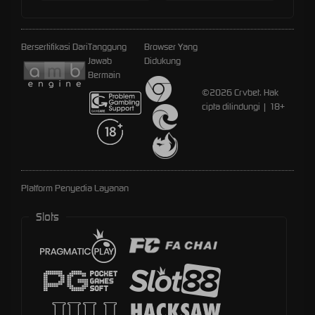
Bersertifikasi Dari
Tanggung
Browser Yang
Jawab
Didukung
Bermain
©2026 Crvbet. Hak
cipta dilindungi | 18+
Platform Penyedia Layanan
Slots