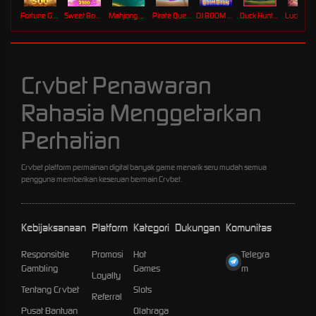
Fortune Gems 500
Sweet Bonanza 2500
Mahjong Ways 2
Pirate Quest 1000
DJ BOOM BOOM
Duck Hunters
Lucky Ne
Crvbet Penawaran
Rahasia Menggetarkan
Perhatian
Crvbet platform permainan digital banyak game menarik seru mudah semua
pengguna memberikan keseruan bermain Crvbet.
Kebijaksanaan
Platform
Kategori
Dukungan
Komunitas
Responsible
Promosi
Hot
Telegra
Gambling
Games
m
Loyalty
Tentang Crvbet
Slots
Referral
Pusat Bantuan
Olahraga