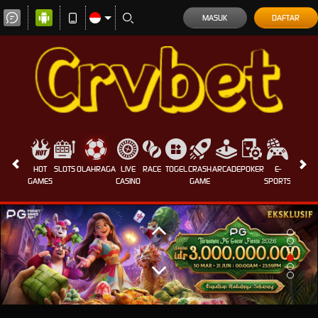
MASUK
DAFTAR
HOT
SLOTS
OLAHRAGA
LIVE
RACE
TOGEL
CRASH
ARCADE
POKER
E-
SABUN
GAMES
CASINO
GAME
SPORTS
AYAM