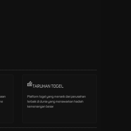
TARUHAN TOGEL
haan
Platform togel yang menarik dari perusahan
ame
terbaik di dunia yang menawarkan hadiah
kemenangan besar