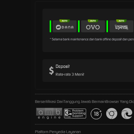
* Selama bank maintenance dan bank offline deposit dan pena
Deposit
Rata-rata 3 Menit
Bersertifikasi Dari
Tanggung Jawab Bermain
Browser Yang Di
Platform Penyedia Layanan