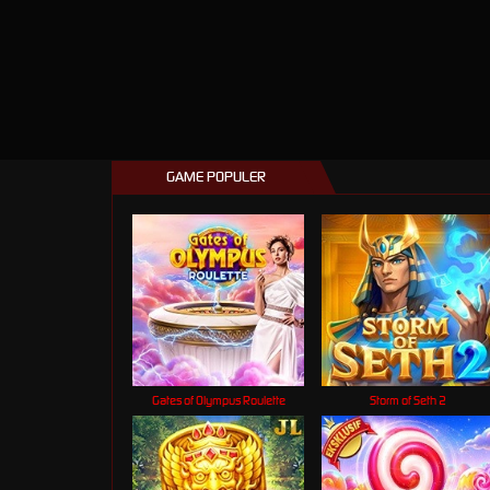
GAME POPULER
Gates of Olympus Roulette
Storm of Seth 2