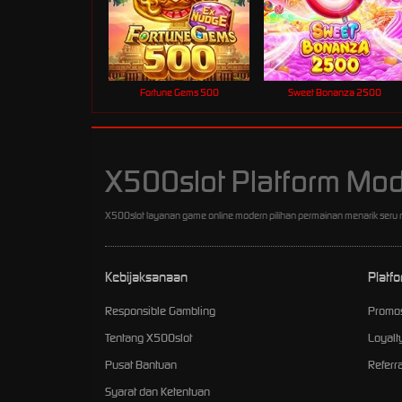
Fortune Gems 500
Sweet Bonanza 2500
X500slot Platform Mo
X500slot layanan game online modern pilihan permainan menarik ser
Kebijaksanaan
Platf
Responsible Gambling
Promo
Tentang X500slot
Loyalt
Pusat Bantuan
Referra
Syarat dan Ketentuan