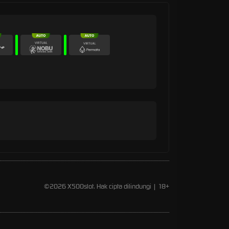
©2026 X500slot. Hak cipta dilindungi | 18+