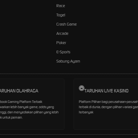
Race
Togel
Crash Game
Arcade
Poker
E-Sports
Sabung Ayam
ARUHAN OLAHRAGA
TARUHAN LIVE KASINO
sbook Gaming Platform Terbaik
Platform Pilihan bagi perusahaan-perusa
arkan lebih banyak game, odds yang
terbaik di dunia, dengan pilihan variasi g
tinggi, dan menyediakan pilihan yang lebih
terbanyak
k untuk pemain.