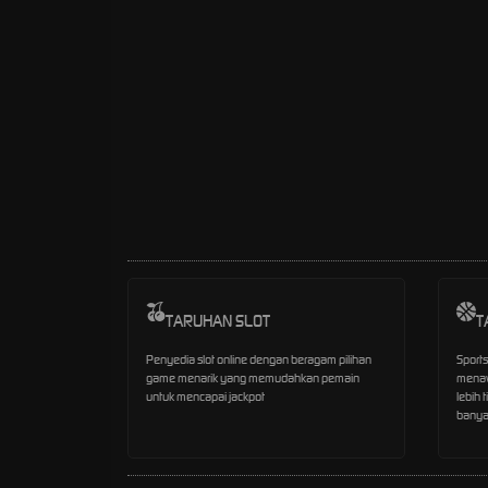
TARUHAN SLOT
T
Penyedia slot online dengan beragam pilihan
Sport
game menarik yang memudahkan pemain
menaw
untuk mencapai jackpot
lebih 
banya