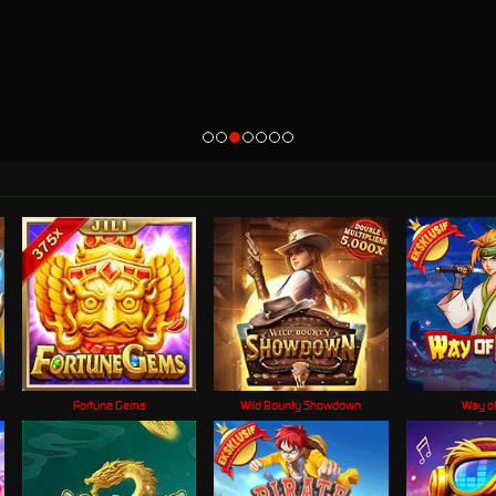
Fortune Gems
Wild Bounty Showdown
Way of