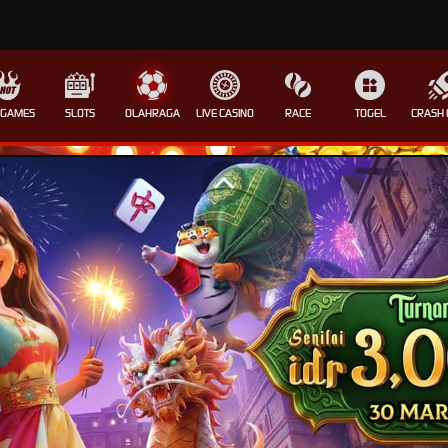
 GAMES
SLOTS
OLAHRAGA
LIVE CASINO
RACE
TOGEL
CRASH