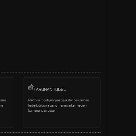
TARUHAN TOGEL
haan
Platform togel yang menarik dari perusahan
ame
terbaik di dunia yang menawarkan hadiah
kemenangan besar