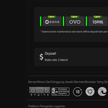
* Selama bank maintenance dan bank offline deposit dan pena
Deposit
Rata-rata 3 Menit
Bersertifikasi Dari
Tanggung Jawab Bermain
Browser Yang Di
Platform Penyedia Layanan