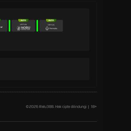
©2026 Ratu388. Hak cipta dilindungi | 18+