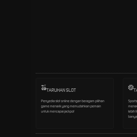
TARUHAN SLOT
T
Penyedia slot online dengan beragam pilihan
Sport
game menarik yang memudahkan pemain
menaw
untuk mencapai jackpot
lebih 
banya