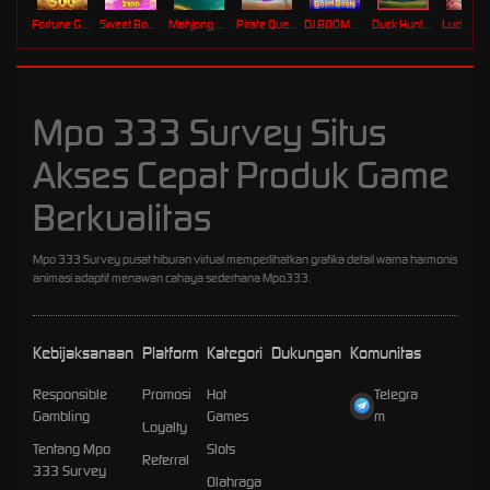
Fortune Gems 500
Sweet Bonanza 2500
Mahjong Ways 2
Pirate Quest 1000
DJ BOOM BOOM
Duck Hunters
Lucky Ne
Mpo 333 Survey Situs
Akses Cepat Produk Game
Berkualitas
Mpo 333 Survey pusat hiburan virtual memperlihatkan grafika detail warna harmonis
animasi adaptif menawan cahaya sederhana Mpo333.
Kebijaksanaan
Platform
Kategori
Dukungan
Komunitas
Responsible
Promosi
Hot
Telegra
Gambling
Games
m
Loyalty
Tentang Mpo
Slots
Referral
333 Survey
Olahraga