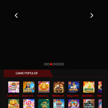
GAME POPULER
Gates of Olympus Roulette
Storm of Seth 2
Fortune Gems
Wild Bounty Showdown
Way of Ninja
MAHJONG 5 DRAGONS
Mahj