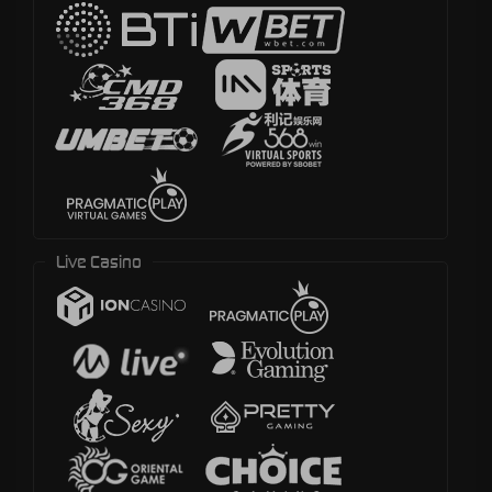
Live Casino