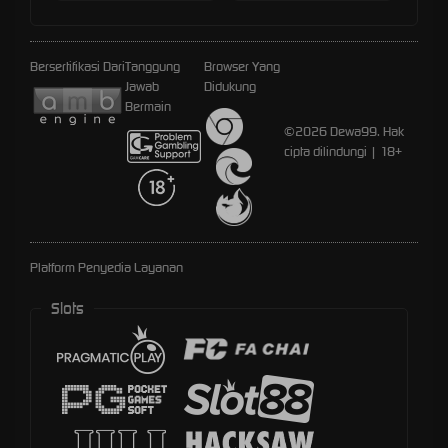
Bersertifikasi Dari
Tanggung
Browser Yang
Jawab
Didukung
Bermain
©2026 Dewa99. Hak
cipta dilindungi | 18+
Platform Penyedia Layanan
Slots