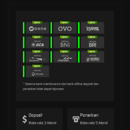
* Selama bank maintenance dan bank offline deposit dan
penarikan tidak dapat diproses
Deposit
Penarikan
Rata-rata 3 Menit
Rata-rata 5 Menit