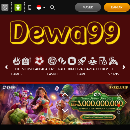
MASUK
DAFTAR
HOT
SLOTS
OLAHRAGA
LIVE
RACE
TOGEL
CRASH
ARCADE
POKER
E-
SABUN
GAMES
CASINO
GAME
SPORTS
AYAM