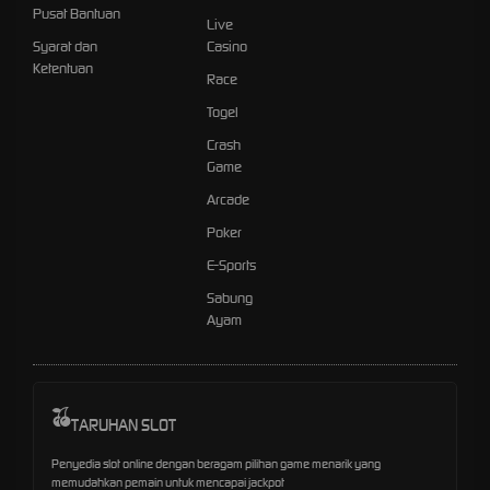
Pusat Bantuan
Live
Syarat dan
Casino
Ketentuan
Race
Togel
Crash
Game
Arcade
Poker
E-Sports
Sabung
Ayam
TARUHAN SLOT
Penyedia slot online dengan beragam pilihan game menarik yang
memudahkan pemain untuk mencapai jackpot