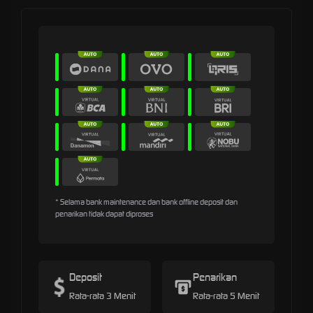
* Selama bank maintenance dan bank offline deposit dan
penarikan tidak dapat diproses
Deposit
Penarikan
Rata-rata 3 Menit
Rata-rata 5 Menit