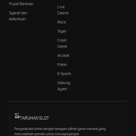
Pusat Bantuan
Live
Syarat dan
Casino
Ketentuan
Race
Togel
Crash
Game
Arcade
Poker
E-Sports
Sabung
Ayam
TARUHAN SLOT
Penyedia slot online dengan beragam pilihan game menarik yang
memudahkan pemain untuk mencapai jackpot