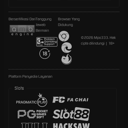
Bersertifikasi Dari
Tanggung
Browser Yang
Jawab
Didukung
Bermain
©2026 Mpo333. Hak
cipta dilindungi | 18+
Platform Penyedia Layanan
Slots