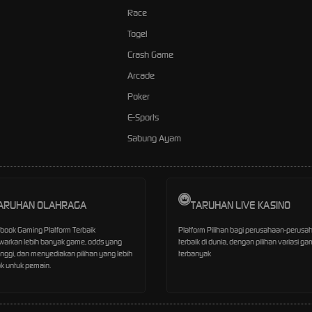
Race
Togel
Crash Game
Arcade
Poker
E-Sports
Sabung Ayam
ARUHAN OLAHRAGA
TARUHAN LIVE KASINO
sbook Gaming Platform Terbaik
Platform Pilihan bagi perusahaan-perusa
arkan lebih banyak game, odds yang
terbaik di dunia, dengan pilihan variasi g
tinggi, dan menyediakan pilihan yang lebih
terbanyak
k untuk pemain.