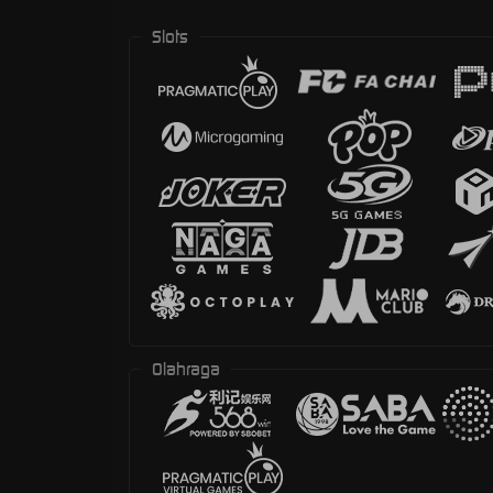
Slots
Olahraga