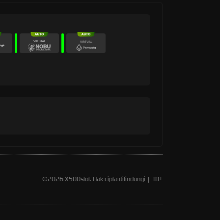
©2026 X500slot. Hak cipta dilindungi | 18+