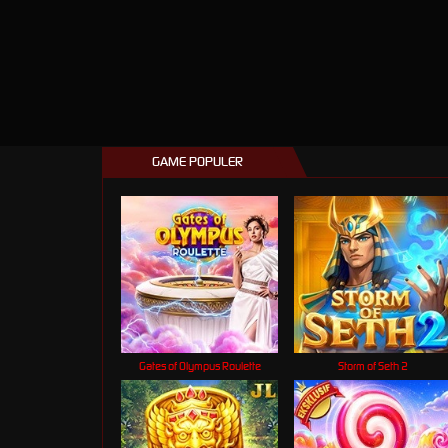
GAME POPULER
Gates of Olympus Roulette
Storm of Seth 2