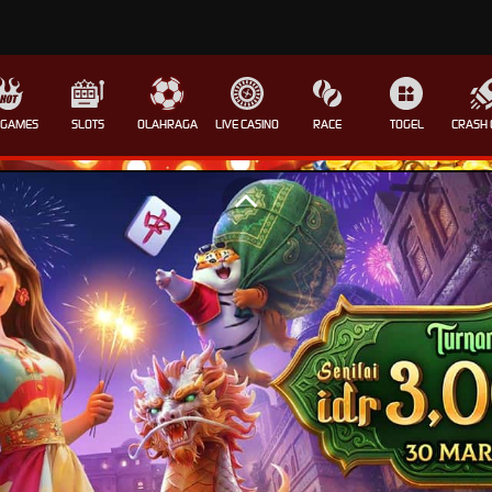
 GAMES
SLOTS
OLAHRAGA
LIVE CASINO
RACE
TOGEL
CRASH