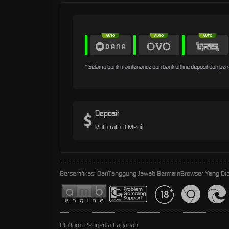
* Selama bank maintenance dan bank offline deposit dan pena
Deposit
Rata-rata 3 Menit
Bersertifikasi Dari
Tanggung Jawab Bermain
Browser Yang Di
Platform Penyedia Layanan