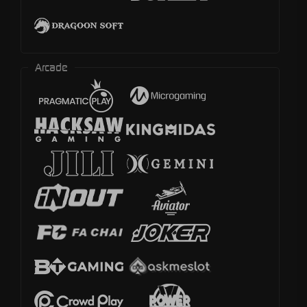
Arcade