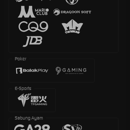
Poker
E-Sports
Sabung Ayam