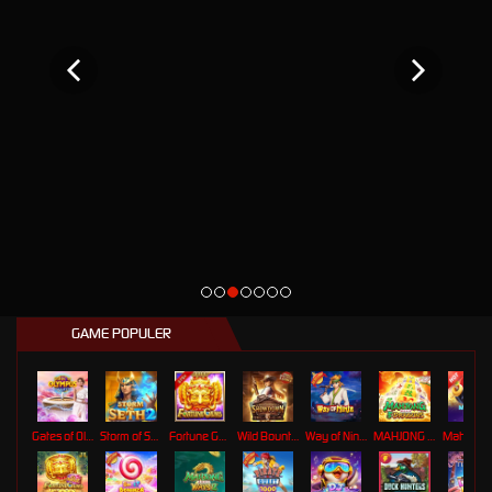
GAME POPULER
Gates of Olympus Roulette
Storm of Seth 2
Fortune Gems
Wild Bounty Showdown
Way of Ninja
MAHJONG 5 DRAGONS
Mahj