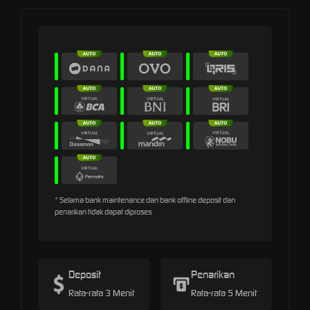
* Selama bank maintenance dan bank offline deposit dan
penarikan tidak dapat diproses
Deposit
Penarikan
Rata-rata 3 Menit
Rata-rata 5 Menit