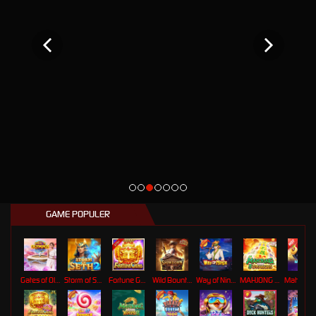
GAME POPULER
Gates of Olympus Roulette
Storm of Seth 2
Fortune Gems
Wild Bounty Showdown
Way of Ninja
MAHJONG 5 DRAGONS
Mahj