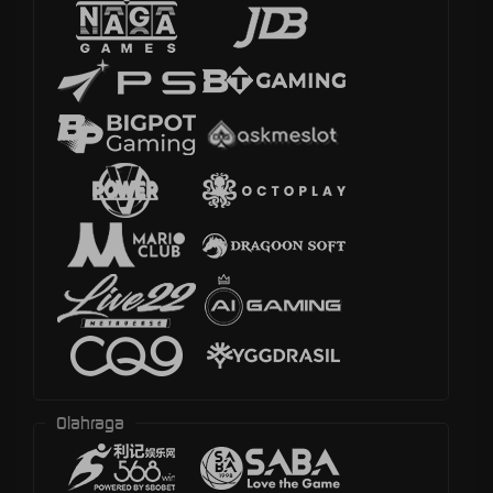
Olahraga