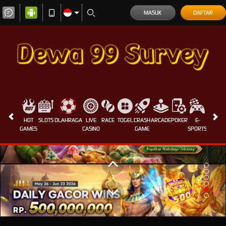
MASUK
DAFTAR
HOT
SLOTS
OLAHRAGA
LIVE
RACE
TOGEL
CRASH
ARCADE
POKER
E-
SABUN
GAMES
CASINO
GAME
SPORTS
AYAM