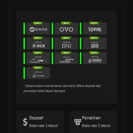
* Selama bank maintenance dan bank offline deposit dan
penarikan tidak dapat diproses
Deposit
Penarikan
Rata-rata 3 Menit
Rata-rata 5 Menit