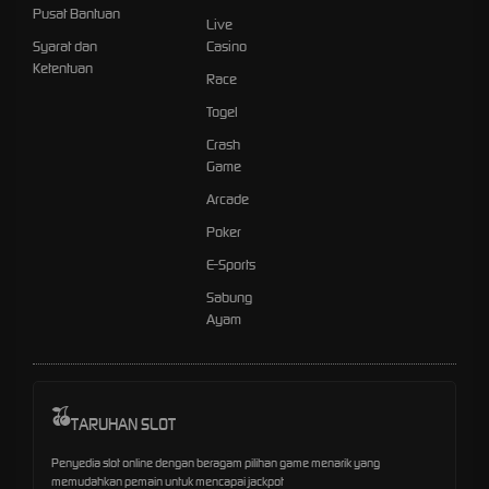
Pusat Bantuan
Live
Syarat dan
Casino
Ketentuan
Race
Togel
Crash
Game
Arcade
Poker
E-Sports
Sabung
Ayam
TARUHAN SLOT
Penyedia slot online dengan beragam pilihan game menarik yang
memudahkan pemain untuk mencapai jackpot