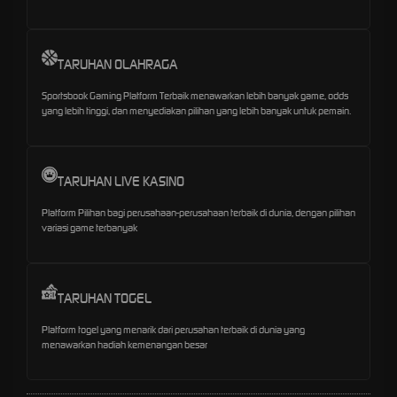
TARUHAN OLAHRAGA
Sportsbook Gaming Platform Terbaik menawarkan lebih banyak game, odds
yang lebih tinggi, dan menyediakan pilihan yang lebih banyak untuk pemain.
TARUHAN LIVE KASINO
Platform Pilihan bagi perusahaan-perusahaan terbaik di dunia, dengan pilihan
variasi game terbanyak
TARUHAN TOGEL
Platform togel yang menarik dari perusahan terbaik di dunia yang
menawarkan hadiah kemenangan besar