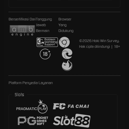
Bersertifikasi Dari
Tanggung
Browser
Jawab
Yang
Bermain
Didukung
©2026 Hoki Win Survey.
Hak cipta dilindungi | 18+
Platform Penyedia Layanan
Slots