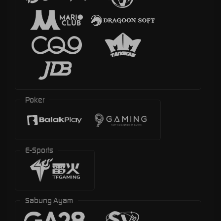
Poker
E-Sports
Sabung Ayam