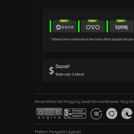
* Selama bank maintenance dan bank offline deposit dan pena
Deposit
Rata-rata 3 Menit
Bersertifikasi Dari
Tanggung Jawab Bermain
Browser Yang Di
Platform Penyedia Layanan