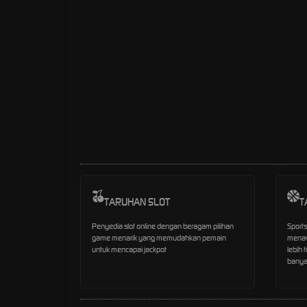
TARUHAN SLOT
T
Penyedia slot online dengan beragam pilihan
Sport
game menarik yang memudahkan pemain
menaw
untuk mencapai jackpot
lebih 
banya