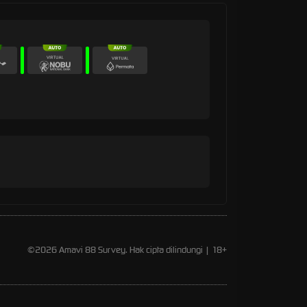
©2026 Amavi 88 Survey. Hak cipta dilindungi | 18+