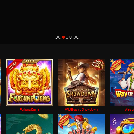
Fortune Gems
Wild Bounty Showdown
Way of